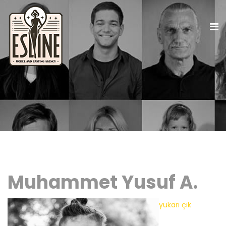
Muhammet Yusuf A.
yukarı çık