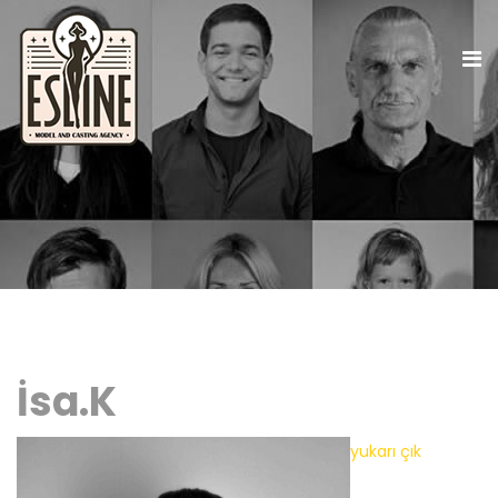
İsa.K
yukarı çık